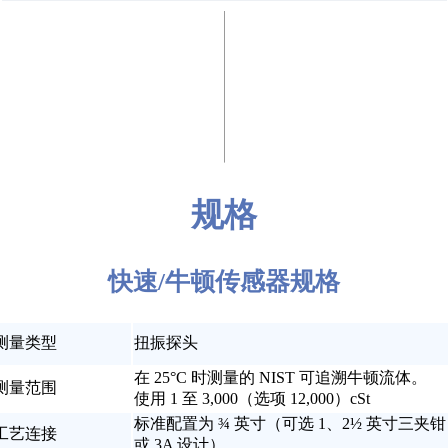
规格
快速/牛顿传感器规格
测量类型
扭振探头
在 25°C 时测量的 NIST 可追溯牛顿流体。
测量范围
使用 1 至 3,000（选项 12,000）cSt
标准配置为 ¾ 英寸（可选 1、2½ 英寸三夹钳
工艺连接
或 3A 设计）