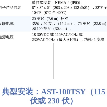
壁挂式安装，NEMA-4 (IP65)；
电子产品包装
8” x 8” x 6”（203 x 203 x 152 毫米），32°F 
104°F（0°C 至 40°C）
25 英尺（7.6 m）标准
互联电缆
选项：50 英尺（15.2 m）、75 英尺（22.8 m
和 100 英尺（30.4 m）。
18-30VDC 或 115VAC/60Hz 或
电源电压
230VAC/50Hz（最大 ±10%），功耗<1 安培
典型安装：AST-100TSY（115
伏或 230 伏）