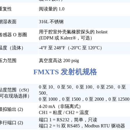
重复性
阅读量的 1.0
潮湿表面
316L 不锈钢
用于腔室外壳氟橡胶探头的 Isolast
传感器 O 形圈
(EDPM 或 Kalrez®，可选）
温度（流体）
-4°F 至 248°F（-20°C 至 120°C）
压力范围
真空度高达 200 psig
FMXTS 发射机规格
0 至 10、0 至 50、0 至 100、0 至 250、0 至
粘度范围（cSt）
500、
(可在现场选择）
0 至 1000，0 至 1500，0 至 2000，0 至 12500
4-20 mA（非隔离式）
模拟输出 (2)
CH1 = 粘度 / CH2 = 温度
端口 1 = RS232，简单，只读
串行端口 (2)
端口 2 = ½ 双 RS485，Modbus RTU 驱动器