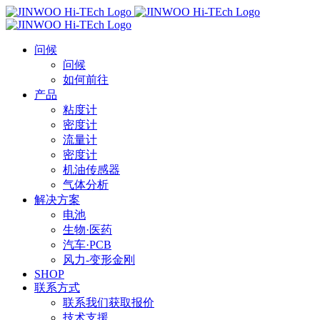
Skip
to
content
问候
问候
如何前往
产品
粘度计
密度计
流量计
密度计
机油传感器
气体分析
解决方案
电池
生物·医药
汽车·PCB
风力-变形金刚
SHOP
联系方式
联系我们获取报价
技术支援