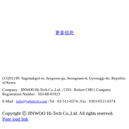
更多信息
(13201) 99. Sagimakgol-ro, Jungwon-gu, Seongnam-si, Gyeonggi-do, Republic
of Korea
Company : JINWOO Hi-Tech Co.,Ltd. | CEO : Robert CHO | Company
Registration Number : 503-88-01923
E-Mail :
info@jwhitech.com
| Tel : 02-511-0374 | Fax : 0303-0511-0374
Copyright ⓒ JINWOO Hi-Tech Co.,Ltd. All rights reserved.
Page load link
Go