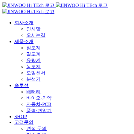
Skip
to
content
회사소개
인사말
오시는길
제품소개
점도계
밀도계
유량계
농도계
오일센서
분석기
솔루션
배터리
바이오·의약
자동차·PCB
풍력·변압기
SHOP
고객문의
견적 문의