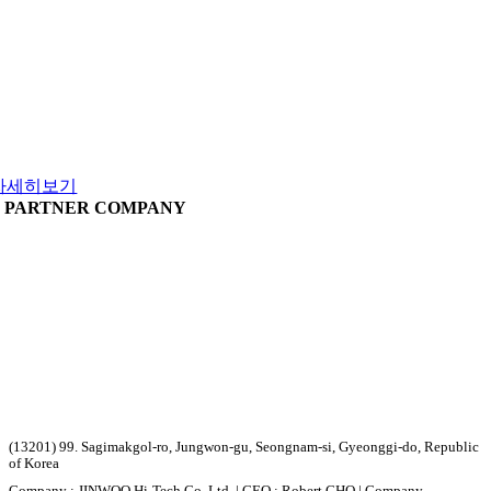
YouTube
진우하이테크 유튜브
자세히보기
PARTNER COMPANY
(13201) 99. Sagimakgol-ro, Jungwon-gu, Seongnam-si, Gyeonggi-do, Republic
of Korea
Company : JINWOO Hi-Tech Co.,Ltd. | CEO : Robert CHO | Company