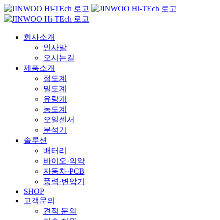
Skip
to
content
회사소개
인사말
오시는길
제품소개
점도계
밀도계
유량계
농도계
오일센서
분석기
솔루션
배터리
바이오·의약
자동차·PCB
풍력·변압기
SHOP
고객문의
견적 문의