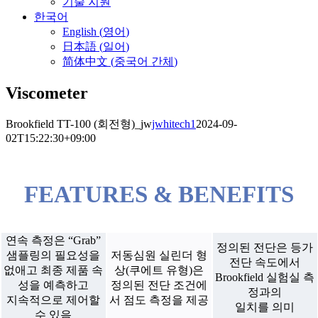
기술 지원
한국어
English
(
영어
)
日本語
(
일어
)
简体中文
(
중국어 간체
)
Viscometer
Brookfield TT-100 (회전형)_jw
jwhitech1
2024-09-
02T15:22:30+09:00
FEATURES & BENEFITS
연속 측정은 “Grab”
정의된 전단은 등가
샘플링의 필요성을
저동심원 실린더 형
전단 속도에서
없애고 최종 제품 속
상(쿠에트 유형)은
Brookfield 실험실 측
성을 예측하고
정의된 전단 조건에
정과의
지속적으로 제어할
서 점도 측정을 제공
일치를 의미
수 있음