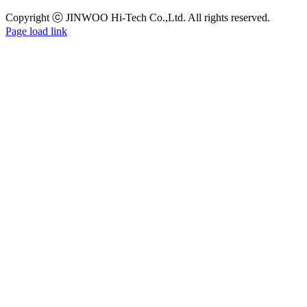
Copyright ⓒ JINWOO Hi-Tech Co.,Ltd. All rights reserved.
Page load link
Go
to
Top