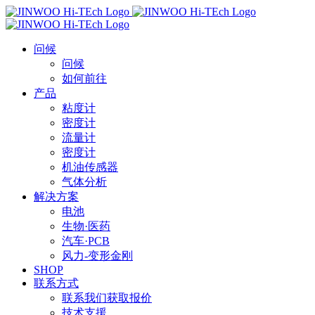
Skip
to
content
问候
问候
如何前往
产品
粘度计
密度计
流量计
密度计
机油传感器
气体分析
解决方案
电池
生物·医药
汽车·PCB
风力-变形金刚
SHOP
联系方式
联系我们获取报价
技术支援